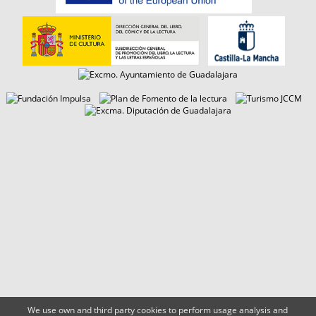
We use own and third party cookies to perform usage analysis and