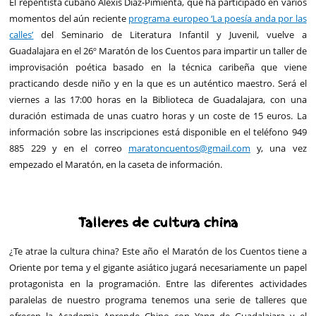
El repentista cubano Alexis Díaz-Pimienta, que ha participado en varios
momentos del aún reciente
programa europeo ‘La poesía anda por las
calles’
del Seminario de Literatura Infantil y Juvenil, vuelve a
Guadalajara en el 26º Maratón de los Cuentos para impartir un taller de
improvisación poética basado en la técnica caribeña que viene
practicando desde niño y en la que es un auténtico maestro. Será el
viernes a las 17:00 horas en la Biblioteca de Guadalajara, con una
duración estimada de unas cuatro horas y un coste de 15 euros. La
información sobre las inscripciones está disponible en el teléfono 949
885 229 y en el correo
maratoncuentos@gmail.com
y, una vez
empezado el Maratón, en la caseta de información.
Talleres de cultura china
¿Te atrae la cultura china? Este año el Maratón de los Cuentos tiene a
Oriente por tema y el gigante asiático jugará necesariamente un papel
protagonista en la programación. Entre las diferentes actividades
paralelas de nuestro programa tenemos una serie de talleres que
ofrecen la Academia Aprende Chino con Yang de Guadalajara y el