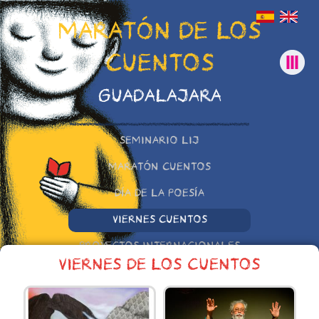
MARATÓN DE LOS
CUENTOS
GUADALAJARA
SEMINARIO LIJ
MARATÓN CUENTOS
DÍA DE LA POESÍA
VIERNES CUENTOS
PROYECTOS INTERNACIONALES
VIERNES DE LOS CUENTOS
OTRAS INICIATIVAS