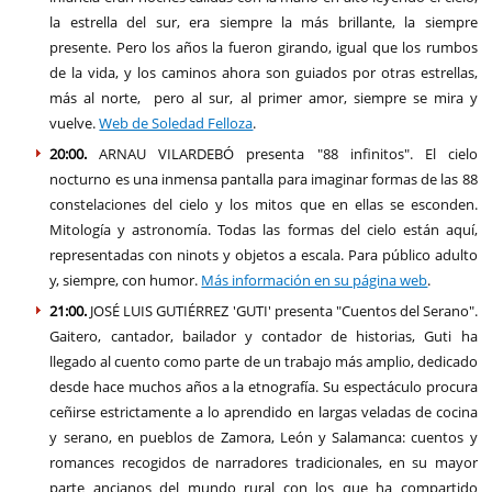
la estrella del sur, era siempre la más brillante, la siempre
presente. Pero los años la fueron girando, igual que los rumbos
de la vida, y los caminos ahora son guiados por otras estrellas,
más al norte, pero al sur, al primer amor, siempre se mira y
vuelve.
Web de Soledad Felloza
.
20:00.
ARNAU VILARDEBÓ presenta "88 infinitos". El cielo
nocturno es una inmensa pantalla para imaginar formas de las 88
constelaciones del cielo y los mitos que en ellas se esconden.
Mitología y astronomía. Todas las formas del cielo están aquí,
representadas con ninots y objetos a escala. Para público adulto
y, siempre, con humor.
Más información en su página web
.
21:00.
JOSÉ LUIS GUTIÉRREZ 'GUTI' presenta "Cuentos del Serano".
Gaitero, cantador, bailador y contador de historias, Guti ha
llegado al cuento como parte de un trabajo más amplio, dedicado
desde hace muchos años a la etnografía. Su espectáculo procura
ceñirse estrictamente a lo aprendido en largas veladas de cocina
y serano, en pueblos de Zamora, León y Salamanca: cuentos y
romances recogidos de narradores tradicionales, en su mayor
parte ancianos del mundo rural con los que ha compartido