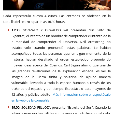
Cada espectáculo cuesta 4 euros. Las entradas se obtienen en la
taquilla del teatro a partir las 16.30 horas.
17:30.
GONZALO Y OSWALDO PAI presentan "Un Salto de
Gigante"
,
el intento de un hombre de comprender el intento de la
humanidad de comprender el Universo. Neil Armstrong no
estaba solo cuando pronunció estas palabras. Le habían
acompañado todas las personas que, en algún momento de la
historia, habían desafiado el orden establecido proponiendo
nuevas ideas acerca del Cosmos. Carl Sagan afirmó que una de
las grandes revelaciones de la exploración espacial es ver la
imagen de la Tierra, finita y solitaria, de alguna manera
vulnerable, llevando a toda la especie humana a través de los
océanos del espacio y del tiempo. Espectáculo para mayores de
12 años, y público adulto.
Más información sobre el espectáculo
en la web de la compañía
.
19:00.
SOLEDAD FELLOZA presenta "Estrella del Sur". Cuando la
infancia eran noches cálidas con la mano en alto leyendo el cielo,