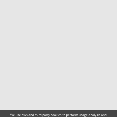
We use own and third party cookies to perform usage analysis and