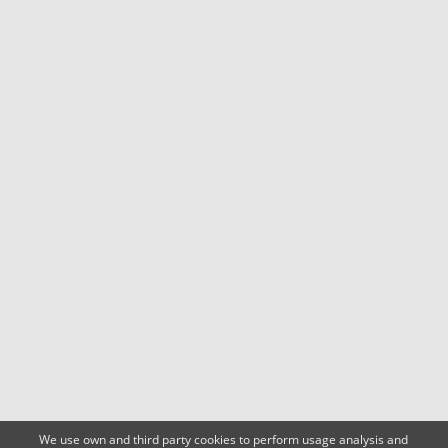
We use own and third party cookies to perform usage analysis and