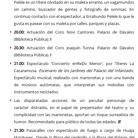
Pelele es un títere olvidado en su maleta errante, un vagamundos
sin camino, buscador de gentes y fotógrafo de sonrisas. En
continuo contacto con el espectador, a Errabundo Pelele lo que le
gusta es pasear con su maleta por calles, parques y plazas.
20.00:
Actuación del Coro Novi Cantores. Palacio de Dávalos
(Biblioteca Pública).
I
20.30:
Actuación del Coro Joaquín Turina. Palacio de Dávalos
(Biblioteca Pública).
I
21.00:
Espectáculo ‘Concierto enReDo Menor’, por Títeres La
Cacaramusa.
Escenario de los Jardines del Palacio del Infantado.
Espectáculo musical, realizado con marionetas y con una banda
de músicos autómatas, que interpretan sus melodías con
instrumentos reciclados.
Las disparatadas acciones de un peculiar personaje de
carácter distraído, en el papel de presentador del teatro y su
complicidad con las marionetas, aportan un toque surrealista de
humor. Recomendado para público de todas las edades.
B
21.30:
Pasacalles con espectáculo de fuego a cargo de Huaja
Malabares.
Desde la Plaza del Jardinillo a la Plaza del Palacio del