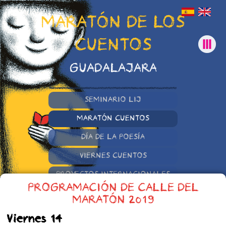
MARATÓN DE LOS
CUENTOS
GUADALAJARA
SEMINARIO LIJ
MARATÓN CUENTOS
DÍA DE LA POESÍA
VIERNES CUENTOS
PROYECTOS INTERNACIONALES
PROGRAMACIÓN DE CALLE DEL
OTRAS INICIATIVAS
MARATÓN 2019
Viernes 14