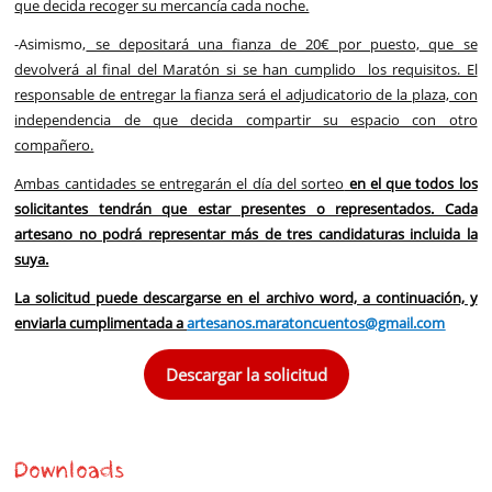
que decida recoger su mercancía cada noche.
-Asimismo,
se depositará una fianza de 20€ por puesto, que se
devolverá al final del Maratón si se han cumplido los requisitos. El
responsable de entregar la fianza será el adjudicatorio de la plaza, con
independencia de que decida compartir su espacio con otro
compañero.
Ambas cantidades se entregarán el día del sorteo
en el que todos los
solicitantes tendrán que estar presentes o representados. Cada
artesano no podrá representar más de tres candidaturas incluida la
suya.
La solicitud puede descargarse en el archivo word, a continuación, y
enviarla cumplimentada a
artesanos.maratoncuentos@gmail.com
Descargar la solicitud
Downloads