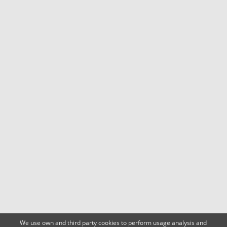
We use own and third party cookies to perform usage analysis and