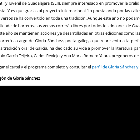
ntil y Juvenil de Guadalajara (SLIJ), siempre interesado en promover la oral
sía. Y es que gracias al proyecto internacional ‘La poesía anda por las calle
 versos se ha convertido en toda una tradición. Aunque este año no podamo
tiende de barreras, sus versos correrán libres por todos los rincones de Guadal
te año se mantienen acciones ya desarrolladas en otras ediciones como las p
orrerá a cargo de Gloria Sánchez, poeta gallega que representa a la perfec
 tradición oral de Galicia, ha dedicado su vida a promover la literatura par
io García Teijeiro, Carlos Reviejo y Ana María Romero Yebra, pregoneros de 
r el cartel y el programa completo y consultar el
perfil de Gloria Sánchez y
regón de Gloria Sánchez