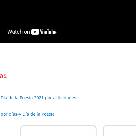
as
Día de la Poesía 2021 por actividades
or días-V Día de la Poesía