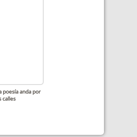
a poesía anda por
s calles