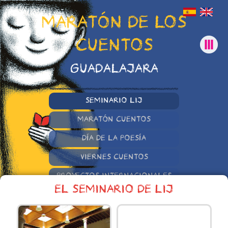
MARATÓN DE LOS
CUENTOS
GUADALAJARA
SEMINARIO LIJ
MARATÓN CUENTOS
DÍA DE LA POESÍA
VIERNES CUENTOS
PROYECTOS INTERNACIONALES
EL SEMINARIO DE LIJ
OTRAS INICIATIVAS