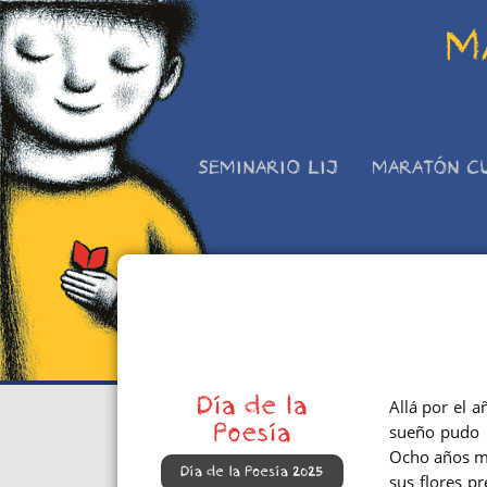
M
SEMINARIO LIJ
MARATÓN C
Día de la
Allá por el a
sueño pudo h
Poesía
Ocho años má
Día de la Poesía 2025
sus flores pr