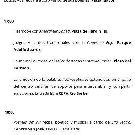
Educativos recitará a coro varios de sus poemas.
Plaza Mayor
17:00
Flasmobe con
Amoramar Danza
.
Plaza del Jardinillo
.
Juegos y cantos tradicionales con la
Caperuza Roja
.
Parque
Adolfo Suárez.
La memoria
:
recital del
Taller de poesía Fernando Borlán
.
Plaza del
Carmen.
La emoción de la palabra:
Poemosábanas
extendidos en el patio
del centro servirán de soporte para intercambiar y compartir
emociones. Entrada libre
CEPA Río Sorbe
18:00
Poemas del 27:
recital poético y musical a cargo de
Elfo Teatro
.
Centro San José.
UNED Guadalajara.