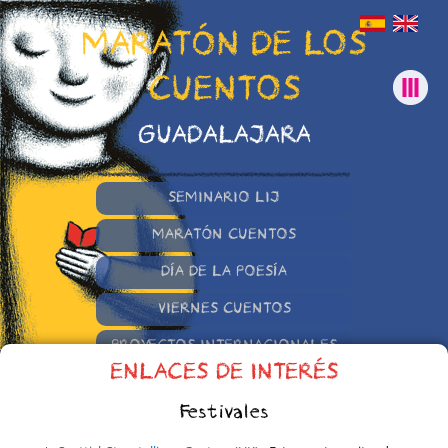
MARATÓN DE LOS
CUENTOS
GUADALAJARA
SEMINARIO LIJ
MARATÓN CUENTOS
DÍA DE LA POESÍA
VIERNES CUENTOS
PROYECTOS INTERNACIONALES
ENLACES DE INTERÉS
OTRAS INICIATIVAS
Festivales