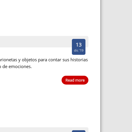
13
dic '19
rionetas y objetos para contar sus historias
co de emociones.
Read more