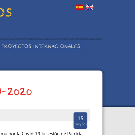
OS
PROYECTOS INTERNACIONALES
9-2020
15
may '20
a por la Covid-19 la sesión de Patricia