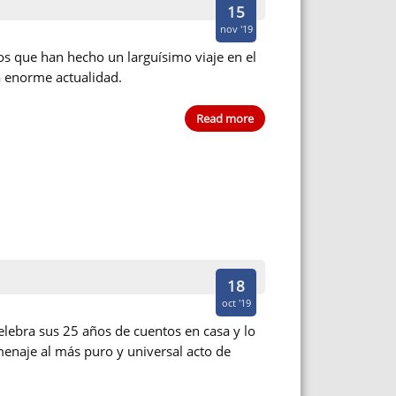
15
nov '19
s que han hecho un larguísimo viaje en el
a enorme actualidad.
Read more
18
oct '19
lebra sus 25 años de cuentos en casa y lo
enaje al más puro y universal acto de