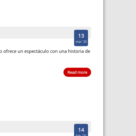
13
mar '20
to ofrece un espectáculo con una historia de
Read more
14
feb '20