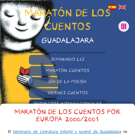
MARATÓN DE LOS
CUENTOS
GUADALAJARA
SEMINARIO LIJ
MARATÓN CUENTOS
DÍA DE LA POESÍA
VIERNES CUENTOS
PROYECTOS INTERNACIONALES
MARATÓN DE LOS CUENTOS POR
OTRAS INICIATIVAS
EUROPA. 2000/2001
El
Seminario de Literatura Infantil y Juvenil de Guadalajara
se