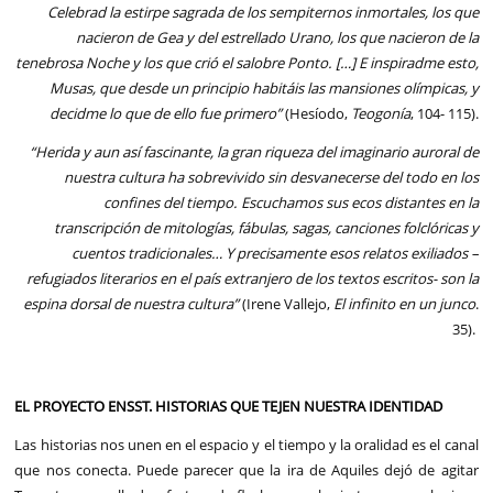
Celebrad la estirpe sagrada de los sempiternos inmortales, los que
nacieron de Gea y del estrellado Urano, los que nacieron de la
tenebrosa Noche y los que crió el salobre Ponto. […] E inspiradme esto,
Musas, que desde un principio habitáis las mansiones olímpicas, y
decidme lo que de ello fue primero”
(Hesíodo,
Teogonía
, 104- 115).
“Herida y aun así fascinante, la gran riqueza del imaginario auroral de
nuestra cultura ha sobrevivido sin desvanecerse del todo en los
confines del tiempo. Escuchamos sus ecos distantes en la
transcripción de mitologías, fábulas, sagas, canciones folclóricas y
cuentos tradicionales… Y precisamente esos relatos exiliados –
refugiados literarios en el país extranjero de los textos escritos- son la
espina dorsal de nuestra cultura”
(Irene Vallejo,
El infinito en un junco
.
35).
EL PROYECTO ENSST. HISTORIAS QUE TEJEN NUESTRA IDENTIDAD
Las historias nos unen en el espacio y el tiempo y la oralidad es el canal
que nos conecta. Puede parecer que la ira de Aquiles dejó de agitar