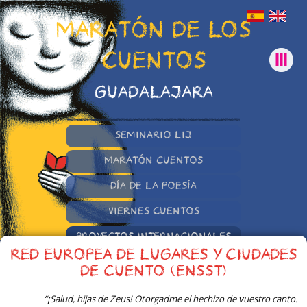
MARATÓN DE LOS
CUENTOS
GUADALAJARA
SEMINARIO LIJ
MARATÓN CUENTOS
DÍA DE LA POESÍA
VIERNES CUENTOS
PROYECTOS INTERNACIONALES
RED EUROPEA DE LUGARES Y CIUDADES
OTRAS INICIATIVAS
DE CUENTO (ENSST)
“¡Salud, hijas de Zeus! Otorgadme el hechizo de vuestro canto.