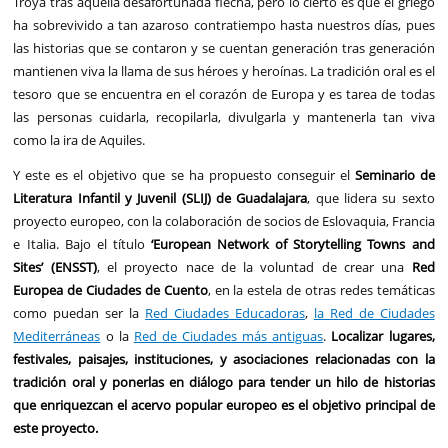
Troya tras aquella desafortunada flecha, pero lo cierto es que el griego
ha sobrevivido a tan azaroso contratiempo hasta nuestros días, pues
las historias que se contaron y se cuentan generación tras generación
mantienen viva la llama de sus héroes y heroínas. La tradición oral es el
tesoro que se encuentra en el corazón de Europa y es tarea de todas
las personas cuidarla, recopilarla, divulgarla y mantenerla tan viva
como la ira de Aquiles.
Y este es el objetivo que se ha propuesto conseguir el
Seminario de
Literatura Infantil y Juvenil (SLIJ) de Guadalajara
, que lidera su sexto
proyecto europeo, con la colaboración de socios de Eslovaquia, Francia
e Italia. Bajo el título
‘European Network of Storytelling Towns and
Sites’ (ENSST)
, el proyecto nace de la voluntad de crear una
Red
Europea de Ciudades de Cuento
, en la estela de otras redes temáticas
como puedan ser la
Red Ciudades Educadoras
,
la Red de Ciudades
Mediterráneas
o la
Red de Ciudades más antiguas
.
Localizar lugares,
festivales, paisajes, instituciones, y asociaciones relacionadas con la
tradición oral y ponerlas en diálogo para tender un hilo de historias
que enriquezcan el acervo popular europeo es el objetivo principal de
este proyecto.