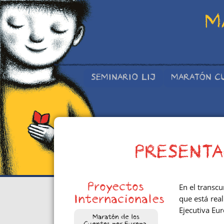
M
SEMINARIO LIJ
MARATÓN C
PRESENTA
Proyectos
En el transc
que está rea
Internacionales
Ejecutiva Eu
Maratón de los