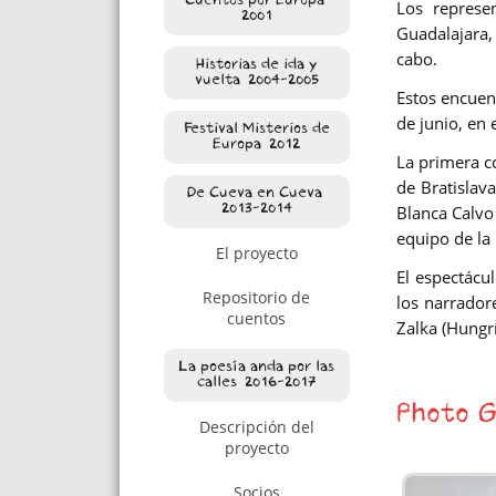
Cuentos por Europa.
Los represen
2001
Guadalajara, 
cabo.
Historias de ida y
vuelta. 2004-2005
Estos encuen
de junio, en 
Festival Misterios de
Europa. 2012
La primera c
de Bratislava
De Cueva en Cueva.
Blanca Calvo 
2013-2014
equipo de la 
El proyecto
El espectácu
Repositorio de
los narrador
cuentos
Zalka (Hungrí
La poesía anda por las
calles. 2016-2017
Photo G
Descripción del
proyecto
Socios