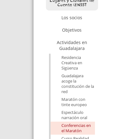
Lugares y Ciudades de
Cuento (ENSST
Los socios
Objetivos
Actividades en
Guadalajara
Residencia
Creativa en
Sigüenza
Guadalajara
acoge la
constitución de la
red
Maratón con
tinte europeo
Espectáculo
narración oral
Conferencias en
el Maratón
Curso Realidad