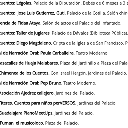
uentos:
Légolas.
Palacio de la Diputación. Bebés de 6 meses a 3
entos: Jose Luis Gutierrez,
Guti.
Palacio de la Cotilla. Salón chin
rencia de Fidaa Ataya
. Salón de actos del Palacio del Infantado.
uentos:
Taller de Juglares
. Palacio de Dávalos (Biblioteca Pública).
uentos:
Diego Magdaleno.
Cripta de la Iglesia de San Francisco. P
al de Narración Oral:
Paula Carballeira.
Teatro Moderno.
Pasacalles
de Huaja Malabares.
Plaza del Jardinillo a Plaza del Pala
Chimenea de los Cuentos.
Con Israel Hergón. Jardines del Palacio.
al de Narración Oral:
Pep Bruno.
Teatro Moderno.
Asociación Ajedrez callejero.
Jardines del Palacio.
Títeres, Cuentos para niños perVERSOS.
Jardines del Palacio.
 Guadalajara PianoMeetUps.
Jardines del Palacio.
 Fuman, el musicoloco.
Plaza del Palacio.