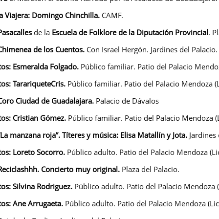
a Viajera:
Domingo Chinchilla.
CAMF.
 Pasacalles
de la
Escuela de Folklore de la Diputación Provincial
. P
Chimenea de los Cuentos.
Con Israel Hergón. Jardines del Palacio.
tos:
Esmeralda Folgado.
Público familiar. Patio del Palacio Mendo
tos:
TarariqueteCris.
Público familiar. Patio del Palacio Mendoza (
 Coro Ciudad de Guadalajara.
Palacio de Dávalos
tos: C
ristian Gómez.
Público familiar. Patio del Palacio Mendoza (
La manzana roja”. Títeres y música: Elisa Matallín y Jota.
Jardines 
tos:
Loreto Socorro.
Público adulto. Patio del Palacio Mendoza (Li
eciclashhh. Concierto muy original.
Plaza del Palacio.
tos:
Silvina Rodriguez.
Público adulto. Patio del Palacio Mendoza (
tos:
Ane Arrugaeta.
Público adulto. Patio del Palacio Mendoza (Li