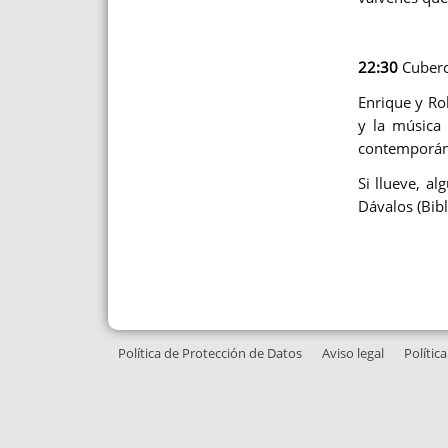
22:30
Cubero
Enrique y Ro
y la música 
contemporán
Si llueve, al
Dávalos (Bibl
Política de Protección de Datos
Aviso legal
Polític