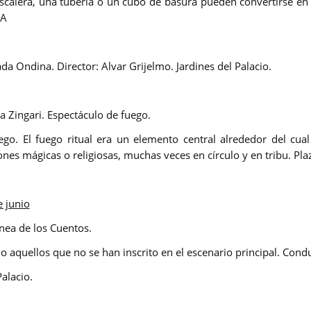
scalera, una tubería o un cubo de basura pueden convertirse en g
SA
da Ondina. Director:
Alvar Grijelmo
.
Jardines del Palacio.
a Zingari.
Espectáculo de fuego.
ego. El fuego ritual era un elemento central alrededor del cua
nes mágicas o religiosas, muchas veces en círculo y en tribu.
Pla
 junio
ea de los Cuentos.
o aquellos que no se han inscrito en el escenario principal. Cond
Palacio.