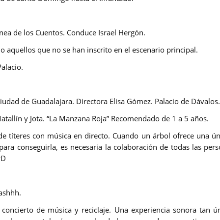
ea de los Cuentos.
Conduce Israel Hergón.
o aquellos que no se han inscrito en el escenario principal.
Palacio.
iudad de Guadalajara.
Directora Elisa Gómez.
Palacio de Dávalos.
Matallín y Jota. “La Manzana Roja” Recomendado de 1 a 5 años.
de títeres con música en directo. Cuando un árbol ofrece una ú
 para conseguirla, es necesaria la colaboración de todas las pe
PD
ashhh.
 concierto de música y reciclaje. Una experiencia sonora tan ú