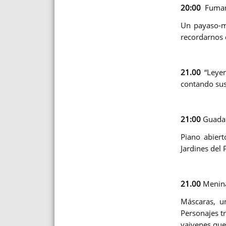
20:00
Fuman 
Un payaso-mú
recordarnos q
21.00
“Leyen
contando sus
21:00
Guadal
Piano abiert
Jardines del 
21.00
Menina
Máscaras, u
Personajes t
vaivenes que 