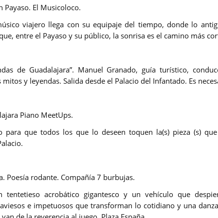
Payaso. El Musicoloco.
sico viajero llega con su equipaje del tiempo, donde lo ant
ue, entre el Payaso y su público, la sonrisa es el camino más cor
das de Guadalajara”.
Manuel Granado, guía turístico, conduc
 mitos y leyendas.
Salida desde el Palacio del Infantado. Es neces
ajara Piano MeetUps
.
o para que todos los que lo deseen toquen la(s) pieza (s) que q
Palacio.
. Poesía rodante.
Compañía 7 burbujas
.
n tentetieso acrobático gigantesco y un vehículo que despier
raviesos e impetuosos que transforman lo cotidiano y una danza 
van de la reverencia al juego.
Plaza España.