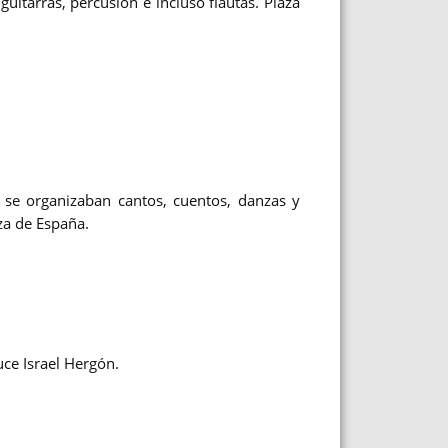
uitarras, percusión e incluso flautas.
Plaza
l se organizaban cantos, cuentos, danzas y
za de España
.
uce Israel Hergón.