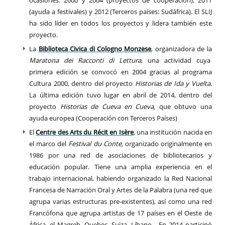
(ayuda a festivales) y 2012 (Terceros países: Sudáfrica). El SLIJ
ha sido líder en todos los proyectos y lidera también este
proyecto.
La
Biblioteca Civica di Cologno Monzese
, organizadora de la
Maratona dei Racconti di Lettura
, una actividad cuya
primera edición se convocó en 2004 gracias al programa
Cultura 2000, dentro del proyecto
Historias de Ida y Vuelta
.
La última edición tuvo lugar en abril de 2014, dentro del
proyecto
Historias de Cueva en Cueva,
que obtuvo una
ayuda europea (Cooperación con Terceros Países)
El
Centre des Arts du Récit en Isère
, una institución nacida en
el marco del
Festival du Conte,
organizado originalmente en
1986 por una red de asociaciones de bibliotecarios y
educación popular. Tiene una amplia experiencia en el
trabajo internacional, habiendo organizado la Red Nacional
Francesa de Narración Oral y Artes de la Palabra (una red que
agrupa varias estructuras pre-existentes), así como una red
Francófona que agrupa artistas de 17 países en el Oeste de
África, el Magreb, Quebec, Suiza, Líbano... En 2014 participó