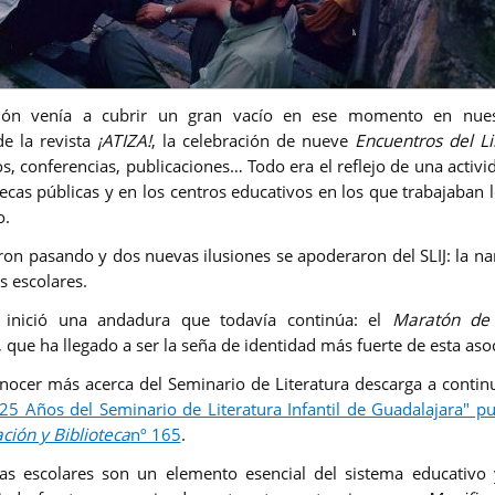
ción venía a cubrir un gran vacío en ese momento en nues
de la revista
¡ATIZA!
, la celebración de nueve
Encuentros del Lib
os, conferencias, publicaciones… Todo era el reflejo de una activ
otecas públicas y en los centros educativos en los que trabajaban
o.
ron pasando y dos nuevas ilusiones se apoderaron del SLIJ: la nar
as escolares.
inició una andadura que todavía continúa: el
Maratón de
, que ha llegado a ser la seña de identidad más fuerte de esta aso
onocer más acerca del Seminario de Literatura descarga a contin
 "25 Años del Seminario de Literatura Infantil de Guadalajara" pu
ción y Biblioteca
nº 165
.
cas escolares son un elemento esencial del sistema educativo