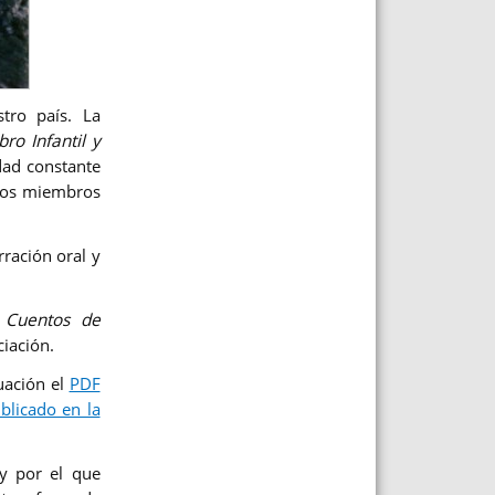
tro país. La
ro Infantil y
idad constante
 los miembros
ración oral y
 Cuentos de
ciación.
uación el
PDF
blicado en la
 y por el que