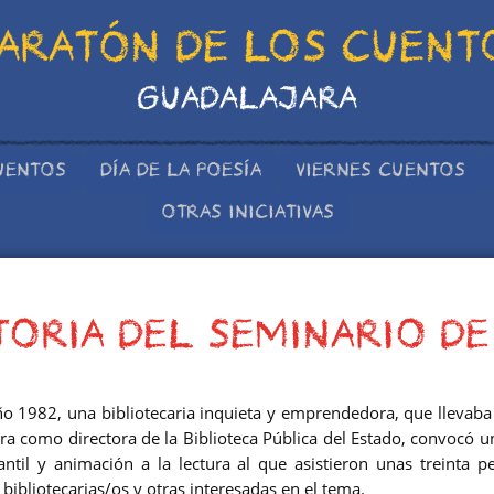
ARATÓN DE LOS CUENT
GUADALAJARA
UENTOS
DÍA DE LA POESÍA
VIERNES CUENTOS
OTRAS INICIATIVAS
TORIA DEL SEMINARIO DE
año 1982, una bibliotecaria inquieta y emprendedora, que llevab
ra como directora de la Biblioteca Pública del Estado, convocó u
nfantil y animación a la lectura al que asistieron unas treinta p
bibliotecarias/os y otras interesadas en el tema.