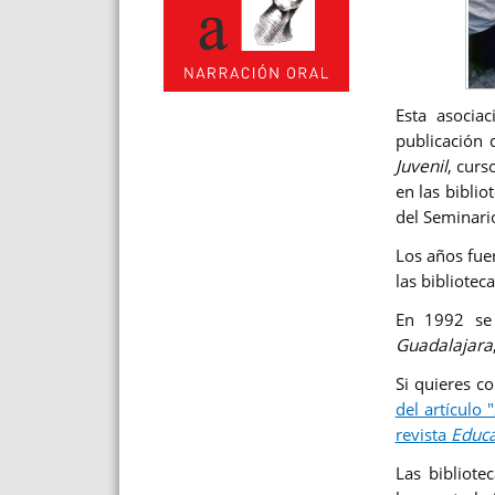
Esta asocia
publicación 
Juvenil
, curs
en las bibli
del Seminari
Los años fue
las bibliotec
En 1992 se 
Guadalajara
Si quieres c
del artículo
revista
Educa
Las bibliote