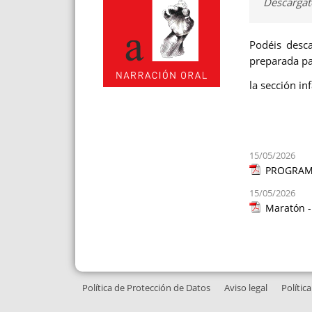
Descárgate
Podéis desc
preparada p
la sección in
15/05/2026
PROGRAM
15/05/2026
Maratón - 
Política de Protección de Datos
Aviso legal
Polític